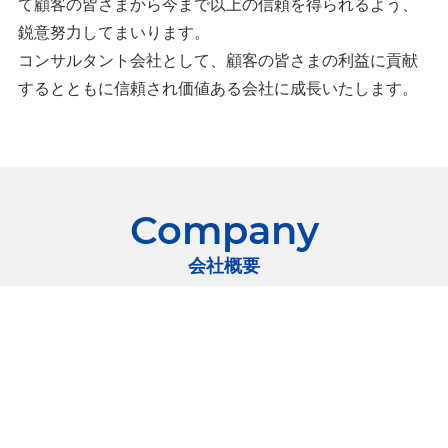
て顧客の皆さまから今まで以上の信頼を得られるよう、
鋭意努⼒してまいります。
コンサルタント会社として、顧客の皆さまの利益に貢献
するとともに信頼され価値ある会社に成⻑いたします。
Company
会社概要
会社名
fcs株式会社
所在地
〒260-0032 千葉県千葉市中央区登戸1-23-
16AQUAGARDEN六羊2F