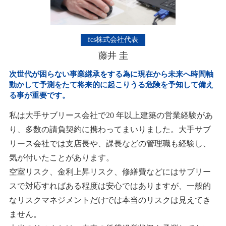
fcs株式会社代表
藤井 圭
次世代が困らない事業継承をする為に現在から未来へ時間軸
動かして予測をたて将来的に起こりうる危険を予知して
備え
る事が重要です。
私は⼤⼿サブリース会社で20 年以上建築の営業経験があ
り、多数の請負契約に携わってまいりました。⼤⼿サブ
リース会社では⽀店⻑や、課⻑などの管理職も経験し、
気が付いたことがあります。
空室リスク、⾦利上昇リスク、修繕費などにはサブリー
スで対応すればある程度は安⼼ではありますが、⼀般的
なリスクマネジメントだけでは本当のリスクは⾒えてき
ません。